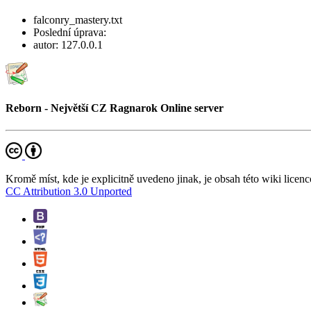
falconry_mastery.txt
Poslední úprava:
autor:
127.0.0.1
Reborn - Největší CZ Ragnarok Online server
Kromě míst, kde je explicitně uvedeno jinak, je obsah této wiki licenc
CC Attribution 3.0 Unported