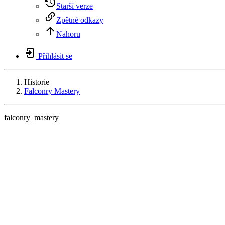
Starší verze
Zpětné odkazy
Nahoru
Přihlásit se
Historie
Falconry Mastery
falconry_mastery