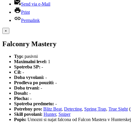
Send via e-Mail
Print
Permalink
×
Falconry Mastery
Typ:
pasivni
Maximalni level:
1
Spotreba SP:
-
Cil:
-
Doba vyvolani:
-
Prodleva po pouziti:
-
Doba trvani:
-
Dosah:
-
Plocha:
-
Spotreba predmetu:
-
Potrebny pro:
Blitz Beat
,
Detecting
,
Spring Trap
,
True Sight
(
Skill povolani:
Hunter
,
Sniper
Popis:
Umozni si najat falcona od Falcon Mastera v Hunterskej