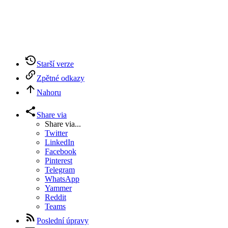
Starší verze
Zpětné odkazy
Nahoru
Share via
Share via...
Twitter
LinkedIn
Facebook
Pinterest
Telegram
WhatsApp
Yammer
Reddit
Teams
Poslední úpravy