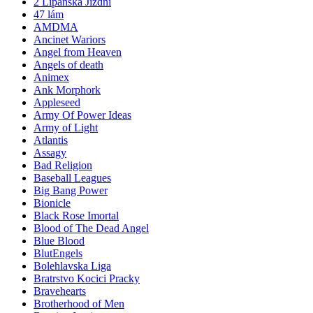
2 Lipanska Jizdni
47 lám
AMDMA
Ancinet Wariors
Angel from Heaven
Angels of death
Animex
Ank Morphork
Appleseed
Army Of Power Ideas
Army of Light
Atlantis
Assagy
Bad Religion
Baseball Leagues
Big Bang Power
Bionicle
Black Rose Imortal
Blood of The Dead Angel
Blue Blood
BlutEngels
Bolehlavska Liga
Bratrstvo Kocici Pracky
Bravehearts
Brotherhood of Men