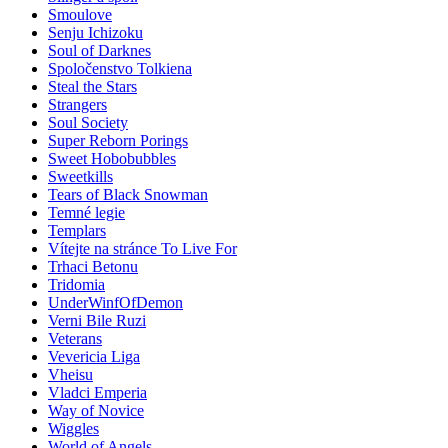
Smoulove
Senju Ichizoku
Soul of Darknes
Spoločenstvo Tolkiena
Steal the Stars
Strangers
Soul Society
Super Reborn Porings
Sweet Hobobubbles
Sweetkills
Tears of Black Snowman
Temné legie
Templars
Vítejte na stránce To Live For
Trhaci Betonu
Tridomia
UnderWinfOfDemon
Verni Bile Ruzi
Veterans
Vevericia Liga
Vheisu
Vladci Emperia
Way of Novice
Wiggles
World of Angels