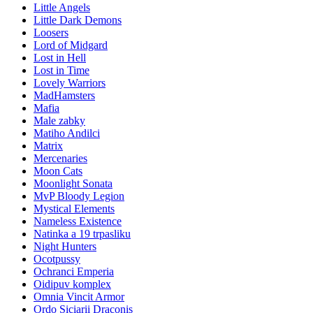
Little Angels
Little Dark Demons
Loosers
Lord of Midgard
Lost in Hell
Lost in Time
Lovely Warriors
MadHamsters
Mafia
Male zabky
Matiho Andilci
Matrix
Mercenaries
Moon Cats
Moonlight Sonata
MvP Bloody Legion
Mystical Elements
Nameless Existence
Natinka a 19 trpasliku
Night Hunters
Ocotpussy
Ochranci Emperia
Oidipuv komplex
Omnia Vincit Armor
Ordo Siciarii Draconis