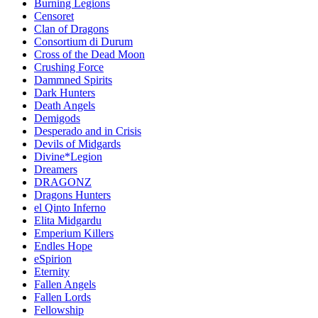
Burning Legions
Censoret
Clan of Dragons
Consortium di Durum
Cross of the Dead Moon
Crushing Force
Dammned Spirits
Dark Hunters
Death Angels
Demigods
Desperado and in Crisis
Devils of Midgards
Divine*Legion
Dreamers
DRAGONZ
Dragons Hunters
el Qinto Inferno
Elita Midgardu
Emperium Killers
Endles Hope
eSpirion
Eternity
Fallen Angels
Fallen Lords
Fellowship