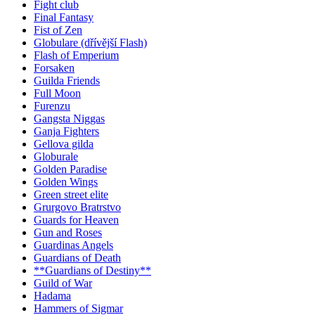
Fight club
Final Fantasy
Fist of Zen
Globulare (dřívější Flash)
Flash of Emperium
Forsaken
Guilda Friends
Full Moon
Furenzu
Gangsta Niggas
Ganja Fighters
Gellova gilda
Globurale
Golden Paradise
Golden Wings
Green street elite
Grurgovo Bratrstvo
Guards for Heaven
Gun and Roses
Guardinas Angels
Guardians of Death
**Guardians of Destiny**
Guild of War
Hadama
Hammers of Sigmar