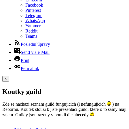
Facebook
Pinterest
Telegram
WhatsApp
Yammer
Reddit
Teams
Poslední úpravy
Send via e-Mail
Print
Permalink
×
Koutky guild
Zde se nachazi seznam guild fungujicich (i nefungujicich
) na
Rebornu. Koutek slouzi k jiste prezentaci guild, ktere o to samy maji
zajem. Guildy jsou razeny v poradi dle abecedy