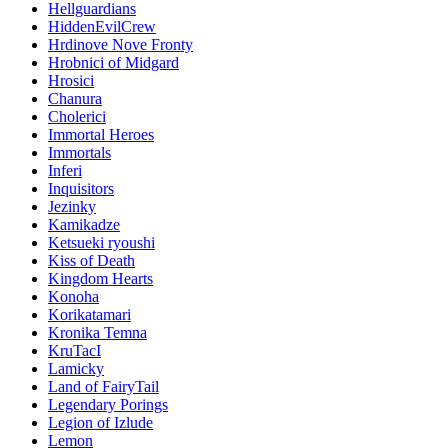
Hellguardians
HiddenEvilCrew
Hrdinove Nove Fronty
Hrobnici of Midgard
Hrosici
Chanura
Cholerici
Immortal Heroes
Immortals
Inferi
Inquisitors
Jezinky
Kamikadze
Ketsueki ryoushi
Kiss of Death
Kingdom Hearts
Konoha
Korikatamari
Kronika Temna
KruTacI
Lamicky
Land of FairyTail
Legendary Porings
Legion of Izlude
Lemon