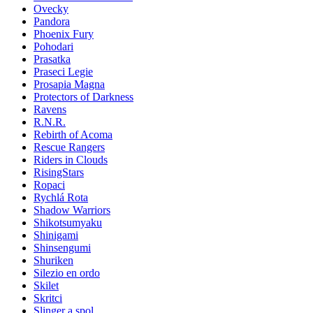
Ovecky
Pandora
Phoenix Fury
Pohodari
Prasatka
Praseci Legie
Prosapia Magna
Protectors of Darkness
Ravens
R.N.R.
Rebirth of Acoma
Rescue Rangers
Riders in Clouds
RisingStars
Ropaci
Rychlá Rota
Shadow Warriors
Shikotsumyaku
Shinigami
Shinsengumi
Shuriken
Silezio en ordo
Skilet
Skritci
Slinger a spol.