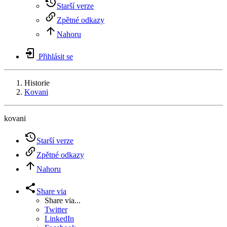
Starší verze
Zpětné odkazy
Nahoru
Přihlásit se
Historie
Kovani
kovani
Starší verze
Zpětné odkazy
Nahoru
Share via
Share via...
Twitter
LinkedIn