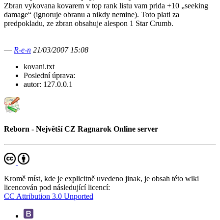
Zbran vykovana kovarem v top rank listu vam prida +10 „seeking
damage“ (ignoruje obranu a nikdy nemine). Toto plati za
predpokladu, ze zbran obsahuje alespon 1 Star Crumb.
—
R-e-n
21/03/2007 15:08
kovani.txt
Poslední úprava:
autor:
127.0.0.1
Reborn - Největší CZ Ragnarok Online server
Kromě míst, kde je explicitně uvedeno jinak, je obsah této wiki
licencován pod následující licencí:
CC Attribution 3.0 Unported