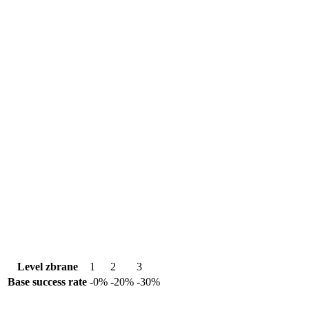
Level zbrane
1
2
3
Base success rate
-0%
-20%
-30%