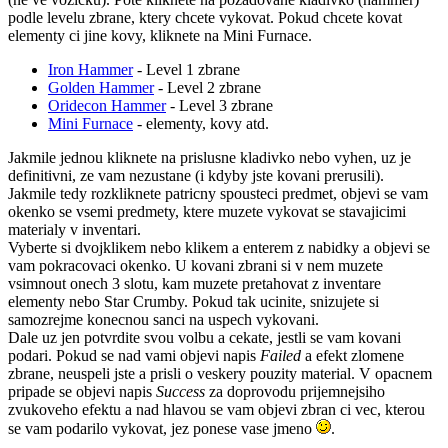
podle levelu zbrane, ktery chcete vykovat. Pokud chcete kovat
elementy ci jine kovy, kliknete na Mini Furnace.
Iron Hammer
- Level 1 zbrane
Golden Hammer
- Level 2 zbrane
Oridecon Hammer
- Level 3 zbrane
Mini Furnace
- elementy, kovy atd.
Jakmile jednou kliknete na prislusne kladivko nebo vyhen, uz je
definitivni, ze vam nezustane (i kdyby jste kovani prerusili).
Jakmile tedy rozkliknete patricny spousteci predmet, objevi se vam
okenko se vsemi predmety, ktere muzete vykovat se stavajicimi
materialy v inventari.
Vyberte si dvojklikem nebo klikem a enterem z nabidky a objevi se
vam pokracovaci okenko. U kovani zbrani si v nem muzete
vsimnout onech 3 slotu, kam muzete pretahovat z inventare
elementy nebo Star Crumby. Pokud tak ucinite, snizujete si
samozrejme konecnou sanci na uspech vykovani.
Dale uz jen potvrdite svou volbu a cekate, jestli se vam kovani
podari. Pokud se nad vami objevi napis
Failed
a efekt zlomene
zbrane, neuspeli jste a prisli o veskery pouzity material. V opacnem
pripade se objevi napis
Success
za doprovodu prijemnejsiho
zvukoveho efektu a nad hlavou se vam objevi zbran ci vec, kterou
se vam podarilo vykovat, jez ponese vase jmeno
.