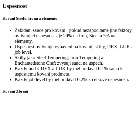
Uspesnost
Kovani Steelu, Ironu a elementu
Zakldani sance pro kovani - pokud nezapocitame jine faktory,
ovlivnujici uspesnost - je 20% na Iron, Steel a 5% na
elementy.
Uspesnost ovlivnuje vybaveni na kovani, skilly, DEX, LUK a
job level.
Skilly jako Steel Tempering, Iron Tempering a
Enchantedstone Craft zvysuji sanci na uspech.
Kazdy bod v DEX a LUK by mel pridavat 0.1% sanci k
uspesnemu kovani predmetu.
Kazdy job level by mel pridavat 0.2% k celkove uspesnosti.
Kovani Zbrani