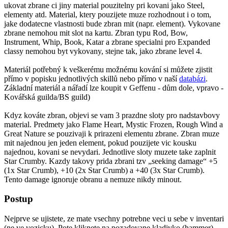
ukovat zbrane ci jiny material pouzitelny pri kovani jako Steel,
elementy atd. Material, ktery pouzijete muze rozhodnout i o tom,
jake dodatecne vlastnosti bude zbran mit (napr. element). Vykovane
zbrane nemohou mit slot na kartu. Zbran typu Rod, Bow,
Instrument, Whip, Book, Katar a zbrane specialni pro Expanded
classy nemohou byt vykovany, stejne tak, jako zbrane level 4.
Materiál potřebný k veškerému možnému kování si můžete zjistit
přímo v popisku jednotlivých skillů nebo přímo v naší
databázi
.
Základní materiál a nářadí lze koupit v Geffenu - dům dole, vpravo -
Kovářská guilda/BS guild)
Kdyz kováte zbran, objevi se vam 3 prazdne sloty pro nadstavbovy
material. Predmety jako Flame Heart, Mystic Frozen, Rough Wind a
Great Nature se pouzivaji k prirazeni elementu zbrane. Zbran muze
mit najednou jen jeden element, pokud pouzijete vic kousku
najednou, kovani se nevydari. Jednotlive sloty muzete take zaplnit
Star Crumby. Kazdy takovy prida zbrani tzv „seeking damage“ +5
(1x Star Crumb), +10 (2x Star Crumb) a +40 (3x Star Crumb).
Tento damage ignoruje obranu a nemuze nikdy minout.
Postup
Nejprve se ujistete, ze mate vsechny potrebne veci u sebe v inventari
(ne ve vozicku). Pote kliknete na pozadovane kladivko (hammer)