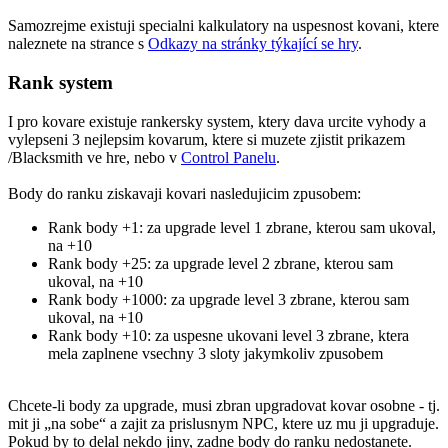
Samozrejme existuji specialni kalkulatory na uspesnost kovani, ktere
naleznete na strance s
Odkazy na stránky týkající se hry
.
Rank system
I pro kovare existuje rankersky system, ktery dava urcite vyhody a
vylepseni 3 nejlepsim kovarum, ktere si muzete zjistit prikazem
/Blacksmith ve hre, nebo v
Control Panelu
.
Body do ranku ziskavaji kovari nasledujicim zpusobem:
Rank body +1: za upgrade level 1 zbrane, kterou sam ukoval,
na +10
Rank body +25: za upgrade level 2 zbrane, kterou sam
ukoval, na +10
Rank body +1000: za upgrade level 3 zbrane, kterou sam
ukoval, na +10
Rank body +10: za uspesne ukovani level 3 zbrane, ktera
mela zaplnene vsechny 3 sloty jakymkoliv zpusobem
Chcete-li body za upgrade, musi zbran upgradovat kovar osobne - tj.
mit ji „na sobe“ a zajit za prislusnym NPC, ktere uz mu ji upgraduje.
Pokud by to delal nekdo jiny, zadne body do ranku nedostanete.