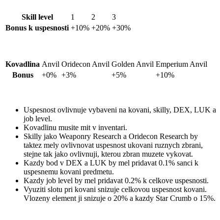
Skill level
1
2
3
Bonus k uspesnosti
+10%
+20%
+30%
Kovadlina
Anvil
Oridecon Anvil
Golden Anvil
Emperium Anvil
Bonus
+0%
+3%
+5%
+10%
Uspesnost ovlivnuje vybaveni na kovani, skilly, DEX, LUK a
job level.
Kovadlinu musite mit v inventari.
Skilly jako Weaponry Research a Oridecon Research by
taktez mely ovlivnovat uspesnost ukovani ruznych zbrani,
stejne tak jako ovlivnuji, kterou zbran muzete vykovat.
Kazdy bod v DEX a LUK by mel pridavat 0.1% sanci k
uspesnemu kovani predmetu.
Kazdy job level by mel pridavat 0.2% k celkove uspesnosti.
Vyuziti slotu pri kovani snizuje celkovou uspesnost kovani.
Vlozeny element ji snizuje o 20% a kazdy Star Crumb o 15%.