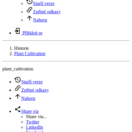
Starší verze
Zpětné odkazy
Nahoru
Přihlásit se
Historie
Plant Cultivation
plant_cultivation
Starší verze
Zpětné odkazy
Nahoru
Share via
Share via...
Twitter
LinkedIn