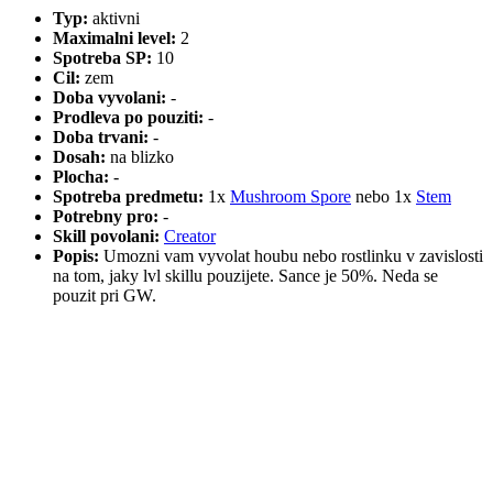
Typ:
aktivni
Maximalni level:
2
Spotreba SP:
10
Cil:
zem
Doba vyvolani:
-
Prodleva po pouziti:
-
Doba trvani:
-
Dosah:
na blizko
Plocha:
-
Spotreba predmetu:
1x
Mushroom Spore
nebo 1x
Stem
Potrebny pro:
-
Skill povolani:
Creator
Popis:
Umozni vam vyvolat houbu nebo rostlinku v zavislosti
na tom, jaky lvl skillu pouzijete. Sance je 50%. Neda se
pouzit pri GW.