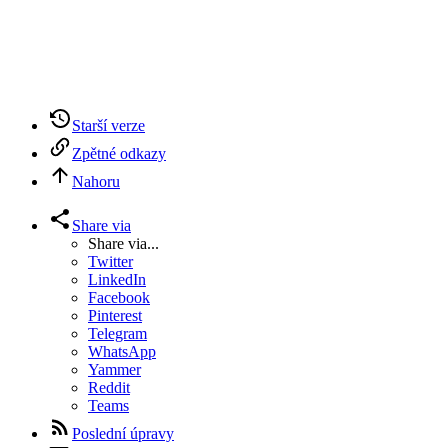
Starší verze
Zpětné odkazy
Nahoru
Share via
Share via...
Twitter
LinkedIn
Facebook
Pinterest
Telegram
WhatsApp
Yammer
Reddit
Teams
Poslední úpravy