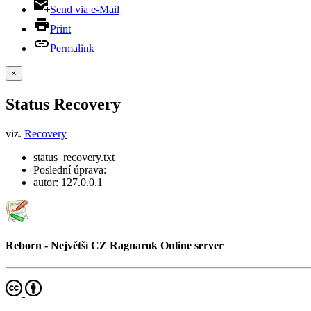
Send via e-Mail
Print
Permalink
×
Status Recovery
viz.
Recovery
status_recovery.txt
Poslední úprava:
autor:
127.0.0.1
Reborn - Největší CZ Ragnarok Online server