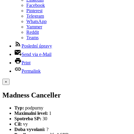
Facebook
Pinterest
Telegram
WhatsApp
Yammer
Reddit
Teams
Poslední úpravy
Send via e-Mail
Print
Permalink
×
Madness Canceller
Typ:
podpurny
Maximalni level:
1
Spotreba SP:
30
Cil:
vy
Doba vyvolani:
?