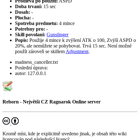
Prodleva po pouziti:
ASPD
Doba trvani:
15 sec
Dosah:
-
Plocha:
-
Spotreba predmetu:
4 mince
Potrebny pro:
-
Skill povolani:
Gunslinger
Popis:
Použije 4 mince k zvýšení ATK o 100, Zvýší ASPD o
20%, ale nemůžete se pohybovat. Trvá 15 sec. Není možné
použít zároveň se skillem
Adjustment
.
madness_canceller.txt
Poslední úprava:
autor:
127.0.0.1
Reborn - Největší CZ Ragnarok Online server
Kromě míst, kde je explicitně uvedeno jinak, je obsah této wiki
licencován pod následující licencí: