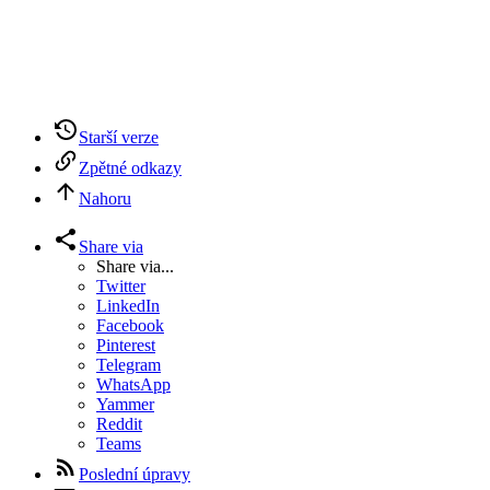
Starší verze
Zpětné odkazy
Nahoru
Share via
Share via...
Twitter
LinkedIn
Facebook
Pinterest
Telegram
WhatsApp
Yammer
Reddit
Teams
Poslední úpravy