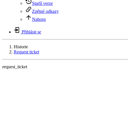
Starší verze
Zpětné odkazy
Nahoru
Přihlásit se
Historie
Request ticket
request_ticket