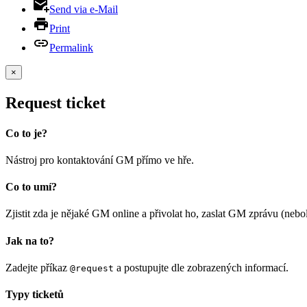
Send via e-Mail
Print
Permalink
×
Request ticket
Co to je?
Nástroj pro kontaktování GM přímo ve hře.
Co to umí?
Zjistit zda je nějaké GM online a přivolat ho, zaslat GM zprávu (neboli
Jak na to?
Zadejte příkaz
a postupujte dle zobrazených informací.
@request
Typy ticketů