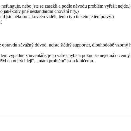
efunguje, nebo jste se zasekli a podle návodu problém vyřešit nejde.)
 jakékoliv jiné nestandardní chování hry.)
d jste někoho takoveéo viděli, tento typ ticketu je ten pravý.)
.)
 opravdu závažný důvod, nejste štědrý supporter, dlouhodobě vzorný hr
lem vypadne z inventáře, je to vaše chyba a pokud se nejedná o cenný
 „PM co nejrychleji“, „mám problém“ jsou k ničemu.