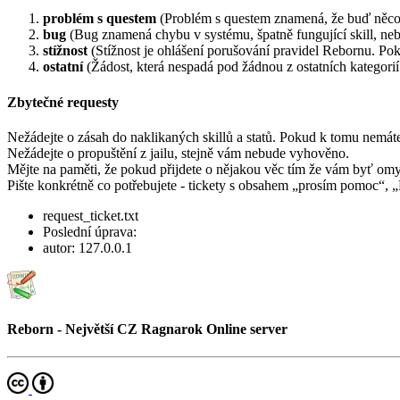
problém s questem
(Problém s questem znamená, že buď něco n
bug
(Bug znamená chybu v systému, špatně fungující skill, nebo
stížnost
(Stížnost je ohlášení porušování pravidel Rebornu. Poku
ostatní
(Žádost, která nespadá pod žádnou z ostatních kategorií
Zbytečné requesty
Nežádejte o zásah do naklikaných skillů a statů. Pokud k tomu nemáte
Nežádejte o propuštění z jailu, stejně vám nebude vyhověno.
Mějte na paměti, že pokud přijdete o nějakou věc tím že vám byť omy
Pište konkrétně co potřebujete - tickety s obsahem „prosím pomoc“,
request_ticket.txt
Poslední úprava:
autor:
127.0.0.1
Reborn - Největší CZ Ragnarok Online server