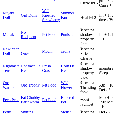
proti St
Curse lvl 5
Curse +
Well
Miyabi
Summer
Girl Dolls
Ripened
Int + 1; 
Doll
Fan
Heal lvl 2
Strawberry
time - 3
šance na
No
Munak
Pet Food
Punisher
shadow
Int + 1;
Recipient
property
+ 1
útok
New Year
šance na
Mochi
zadna
Doll
Quest
Shield
–
Charge
šance na
Nightmare
Contract Of
Fresh
Horn Of
shadow
imunita 
Terror
Hell
Grass
Hell
property
Sleep
útok
Orc
Wild
šance na
Orc Trophy
Pet Food
Atk + 10
Warrior
Flower
Thrusting
Def - 3
útok
Fat Chubby
Battered
MaxHP 
Peco Peco
Pet Food
zvysi
Earthworm
Pot
150; Ma
rychlost
- 10
Petite
Shining
Stellar
šance na
Def - 2;