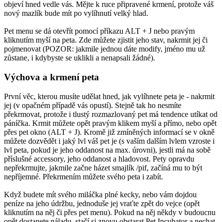
objeví hned vedle vás. Mějte k ruce připravené krmení, protože váš
nový mazlík bude mít po vylíhnutí velký hlad.
Pet menu se dá otevřít pomocí příkazu ALT + J nebo pravým
kliknutím myší na peta. Zde můžete zjistit jeho stav, nakrmit jej či
pojmenovat (POZOR: jakmile jednou dáte modify, jméno mu už
zůstane, i kdybyste se uklikli a nenapsali žádné).
Výchova a krmení peta
První věc, kterou musíte udělat hned, jak vylíhnete peta je - nakrmit
jej (v opačném případě vás opustí). Stejně tak ho nesmíte
překrmovat, protože i tlustý rozmazlovaný pet má tendence utíkat od
páníčka. Krmit můžete opět pravým klikem myší a přímo, nebo opět
přes pet okno (ALT + J). Kromě již zmíněných informací se v okně
můžete dozvědět i jaký lvl váš pet je (s vaším dalším lvlem vzroste i
lvl peta, pokud je jeho oddanost na max. úrovni), jestli má na sobě
příslušné accessory, jeho oddanost a hladovost. Pety opravdu
nepřekrmujte, jakmile začne házet smajlík /pif, začíná mu to být
nepříjemné. Překrmením můžete svého peta i zabít.
Když budete mít svého miláčka plné kecky, nebo vám dojdou
peníze na jeho údržbu, jednoduše jej vraťte zpět do vejce (opět
kliknutím na něj či přes pet menu). Pokud na něj někdy v budoucnu
opět dostanete náladu, stačí si znovu obstarat Pet Incubator a nechat