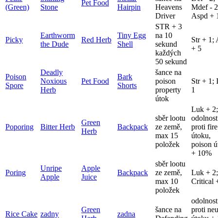
Pet Food
(Green)
Stone
Hairpin
Heavens
Mdef - 2
Driver
Aspd +
STR + 3
Earthworm
Tiny Egg
na 10
Picky
Red Herb
Str + 1;
the Dude
Shell
sekund
+ 5
každých
50 sekund
Deadly
šance na
Poison
Bark
Noxious
Pet Food
poison
Str + 1; 
Spore
Shorts
Herb
property
1
útok
Luk + 2;
sběr lootu
odolnost
Green
Poporing
Bitter Herb
Backpack
ze země,
proti fire
Herb
max 15
útoku,
položek
poison ú
+ 10%
sběr lootu
Unripe
Apple
Poring
Backpack
ze země,
Luk + 2;
Apple
Juice
max 10
Critical 
položek
odolnost
Green
šance na
proti neu
Rice Cake
zadny
zadna