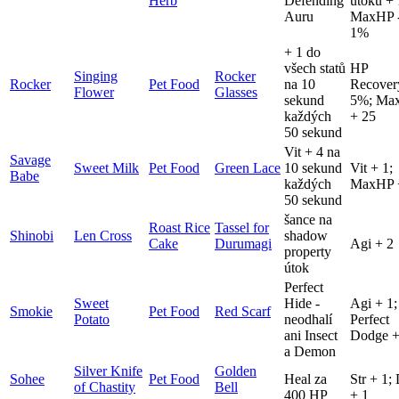
Herb
Defending
útoku +
Auru
MaxHP 
1%
+ 1 do
všech statů
HP
Singing
Rocker
Rocker
Pet Food
na 10
Recover
Flower
Glasses
sekund
5%; Ma
každých
+ 25
50 sekund
Vit + 4 na
Savage
Sweet Milk
Pet Food
Green Lace
10 sekund
Vit + 1;
Babe
každých
MaxHP 
50 sekund
šance na
Roast Rice
Tassel for
Shinobi
Len Cross
shadow
Cake
Durumagi
Agi + 2
property
útok
Perfect
Sweet
Hide -
Agi + 1;
Smokie
Pet Food
Red Scarf
Potato
neodhalí
Perfect
ani Insect
Dodge +
a Demon
Silver Knife
Golden
Sohee
Pet Food
Heal za
Str + 1;
of Chastity
Bell
400 HP
+ 1