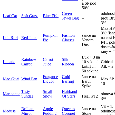
a SP pod
50%
Green
odolnost
Leaf Cat
Soft Grass
Blue Fish
Jewel Bag
–
proti Br
3%
Max HP
3%; šan
Pumpkin
Fashion
šance na
Loli Ruri
Red Juice
na cast 
Pie
Glasses
Venom
lvl 1 po
Dust
dostavát
rány + 
Luk + 3 na
Rainbow
Carrot
Silk
Lunatic
10 sekund
Critical 
Carrot
Juice
Ribbon
každých
Atk + 2
50 sekund
Fragance
Gold
šance na
Mao Guai
Wind Fan
Max SP
Liquor
Earring
Earth
10
Spike
Tasty
Small
Hairband
Marionette
obnova 
Sundae
Snow
Of Stars
Heal lvl 2
3%
Vit + 1;
Brilliant
Apple
Queen's
šance na
Medusa
odolnost
Mirror
Pudding
Coronet
Stone