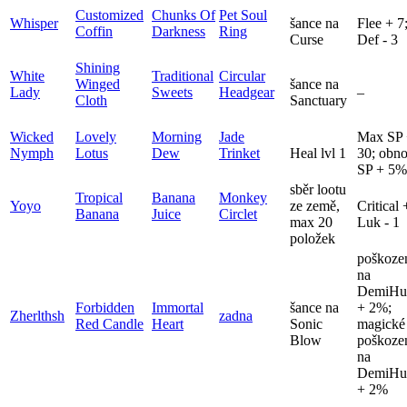
Customized
Chunks Of
Pet Soul
Whisper
šance na
Flee + 7
Coffin
Darkness
Ring
Curse
Def - 3
Shining
White
Traditional
Circular
Winged
šance na
Lady
Sweets
Headgear
–
Cloth
Sanctuary
Wicked
Lovely
Morning
Jade
Max SP
Nymph
Lotus
Dew
Trinket
Heal lvl 1
30; obn
SP + 5%
sběr lootu
Tropical
Banana
Monkey
Yoyo
ze země,
Critical 
Banana
Juice
Circlet
max 20
Luk - 1
položek
poškoze
na
DemiHu
Forbidden
Immortal
šance na
+ 2%;
Zherlthsh
zadna
Red Candle
Heart
Sonic
magické
Blow
poškoze
na
DemiHu
+ 2%