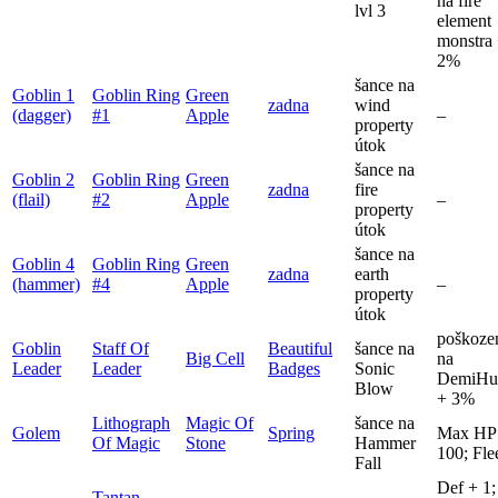
na fire
lvl 3
element
monstra
2%
šance na
Goblin 1
Goblin Ring
Green
zadna
wind
(dagger)
#1
Apple
–
property
útok
šance na
Goblin 2
Goblin Ring
Green
zadna
fire
(flail)
#2
Apple
–
property
útok
šance na
Goblin 4
Goblin Ring
Green
zadna
earth
(hammer)
#4
Apple
–
property
útok
poškoze
Goblin
Staff Of
Beautiful
šance na
Big Cell
na
Leader
Leader
Badges
Sonic
DemiHu
Blow
+ 3%
Lithograph
Magic Of
šance na
Golem
Spring
Max HP
Of Magic
Stone
Hammer
100; Fle
Fall
Def + 1;
Tantan