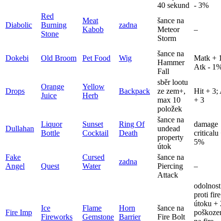
40 sekund
- 3%
Red
Meat
šance na
Diabolic
Burning
zadna
Kabob
Meteor
–
Stone
Storm
šance na
Dokebi
Old Broom
Pet Food
Wig
Matk + 
Hammer
Atk - 1
Fall
sběr lootu
Orange
Yellow
Drops
Backpack
ze zem+,
Hit + 3;
Juice
Herb
max 10
+ 3
položek
šance na
Liquor
Sunset
Ring Of
damage
Dullahan
undead
Bottle
Cocktail
Death
criticalu
property
5%
útok
Fake
Cursed
šance na
zadna
Angel
Quest
Water
Piercing
–
Attack
odolnost
proti fire
útoku +
Ice
Flame
Horn
šance na
Fire Imp
poškoze
Fireworks
Gemstone
Barrier
Fire Bolt