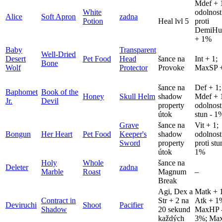
Mdef + 
White
odolnost
Alice
Soft Apron
zadna
Potion
Heal lvl 5
proti
DemiHu
+ 1%
Baby
Transparent
Well-Dried
Desert
Pet Food
Head
šance na
Int + 1;
Bone
Wolf
Protector
Provoke
MaxSP 
šance na
Def + 1;
Baphomet
Book of the
Honey
Skull Helm
shadow
Mdef + 
Jr.
Devil
property
odolnost
útok
stun - 1
Grave
šance na
Vit + 1;
Bongun
Her Heart
Pet Food
Keeper's
shadow
odolnost
Sword
property
proti st
útok
1%
Holy
Whole
šance na
Deleter
zadna
Marble
Roast
Magnum
–
Break
Agi, Dex a
Matk + 
Contract in
Str + 2 na
Atk + 1
Deviruchi
Shoot
Pacifier
Shadow
20 sekund
MaxHP 
každých
3%; Ma