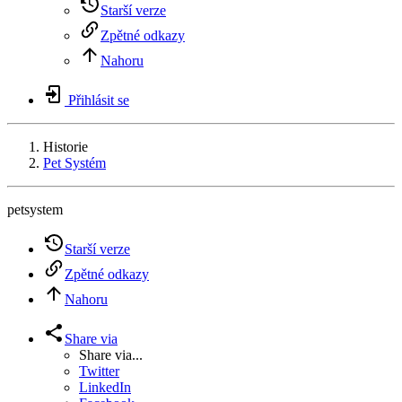
Starší verze
Zpětné odkazy
Nahoru
Přihlásit se
Historie
Pet Systém
petsystem
Starší verze
Zpětné odkazy
Nahoru
Share via
Share via...
Twitter
LinkedIn