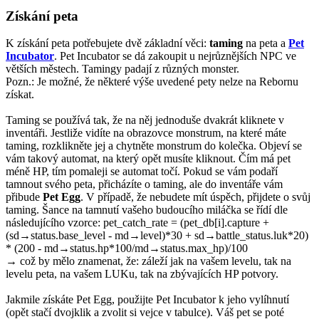
Získání peta
K získání peta potřebujete dvě základní věci:
taming
na peta a
Pet
Incubator
. Pet Incubator se dá zakoupit u nejrůznějších NPC ve
větších městech. Tamingy padají z různých monster.
Pozn.: Je možné, že některé výše uvedené pety nelze na Rebornu
získat.
Taming se používá tak, že na něj jednoduše dvakrát kliknete v
inventáři. Jestliže vidíte na obrazovce monstrum, na které máte
taming, rozklikněte jej a chytněte monstrum do kolečka. Objeví se
vám takový automat, na který opět musíte kliknout. Čím má pet
méně HP, tím pomaleji se automat točí. Pokud se vám podaří
tamnout svého peta, přicházíte o taming, ale do inventáře vám
přibude
Pet Egg
. V případě, že nebudete mít úspěch, přijdete o svůj
taming. Šance na tamnutí vašeho budoucího miláčka se řídí dle
následujícího vzorce: pet_catch_rate = (pet_db[i].capture +
(sd→status.base_level - md→level)*30 + sd→battle_status.luk*20)
* (200 - md→status.hp*100/md→status.max_hp)/100
→ což by mělo znamenat, že: záleží jak na vašem levelu, tak na
levelu peta, na vašem LUKu, tak na zbývajících HP potvory.
Jakmile získáte Pet Egg, použijte Pet Incubator k jeho vylíhnutí
(opět stačí dvojklik a zvolit si vejce v tabulce). Váš pet se poté