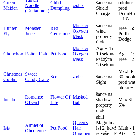
Green
Child
šance na
odolnost
Noodle
zadna
Maiden
Dumpling
Shield
proti
(Tantanmen)
Charge
DemiHu
+ 1%
Monster
šance na
Hunter
Monster
Red
Flee - 5;
Oxygen
wind
Fly
Juice
Gemstone
Perfect
Mask
property
Dodge +
útok
Monster
Agi + 4 na
Chonchon
Rotten Fish
Pet Food
Oxygen
10 sekund
Agi + 1;
Mask
každých
Flee + 2
50 sekund
MaxHP 
Christmas
Sweet
Scell
zadna
šance na
30; odol
Goblin
Candy Cane
Sight
proti wa
útoku +
šance na
Romance
Flower Of
Masked
Incubus
shadow
Max SP
Of Girl
Life
Ball
property
5%
utok
skill
Queen's
Magnificat
Armlet of
Isis
Pet Food
Hair
lvl 2, když
Matk - 
Obedience
Ornament
je vaše HP
Atk + 1