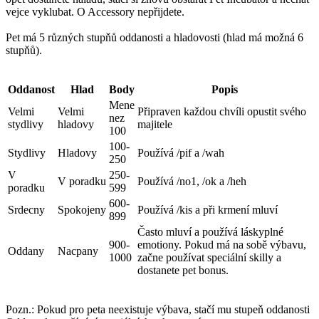
vejce vyklubat. O Accessory nepřijdete.
Pet má 5 různých stupňů oddanosti a hladovosti (hlad má možná 6
stupňů).
Oddanost
Hlad
Body
Popis
Mene
Velmi
Velmi
Připraven každou chvíli opustit svého
nez
stydlivy
hladovy
majitele
100
100-
Stydlivy
Hladovy
Používá /pif a /wah
250
V
250-
V poradku
Používá /no1, /ok a /heh
poradku
599
600-
Srdecny
Spokojeny
Používá /kis a při krmení mluví
899
Často mluví a používá láskyplné
900-
emotiony. Pokud má na sobě výbavu,
Oddany
Nacpany
1000
začne používat speciální skilly a
dostanete pet bonus.
Pozn.: Pokud pro peta neexistuje výbava, stačí mu stupeň oddanosti