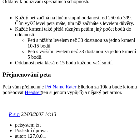
Oddany k používání speciálních schopností.
Každý pet začíná na jiném stupni oddanosti od 250 do 399.
Čím vyšší level peta máte, tím níž začínáte s levelem důvěry.
Každé krmení také přidá různým petům jiný počet bodů do
oddanosti.
Peti s nižším levelem než 33 dostanou za jedno krmení
10-15 bodů.
Peti s vyšším levelem než 33 dostanou za jedno krmení
5 bodů.
Oddanost peta klesá o 15 bodu každou vaší smrtí.
Přejmenování peta
Peta vám přejmenuje
Pet Name Rater
Ellerion za 10k a bude k tomu
potřebovat
Headset
(ten si jenom vypůjčí) a nějaký pet armor.
—
R-e-n
22/03/2007 14:13
petsystem.txt
Poslední úprava:
autor:
127.0.0.1