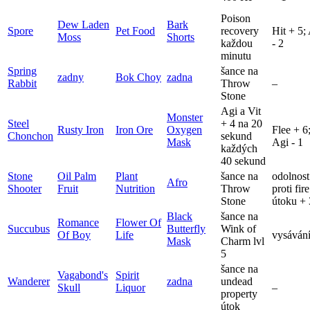
Poison
Dew Laden
Bark
Spore
Pet Food
recovery
Hit + 5;
Moss
Shorts
každou
- 2
minutu
Spring
šance na
zadny
Bok Choy
zadna
Rabbit
Throw
–
Stone
Agi a Vit
Monster
Steel
+ 4 na 20
Rusty Iron
Iron Ore
Oxygen
Flee + 6
Chonchon
sekund
Mask
Agi - 1
každých
40 sekund
Stone
Oil Palm
Plant
šance na
odolnost
Afro
Shooter
Fruit
Nutrition
Throw
proti fire
Stone
útoku +
Black
šance na
Romance
Flower Of
Succubus
Butterfly
Wink of
Of Boy
Life
vysáván
Mask
Charm lvl
5
šance na
Vagabond's
Spirit
Wanderer
zadna
undead
Skull
Liquor
–
property
útok