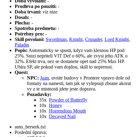
Doba vyvolani:
-
Prodleva po pouziti:
-
Doba trvani:
viz nize
Dosah:
-
Plocha:
-
Spotreba predmetu:
-
Potrebny pro:
-
Skill povolani:
Swordman
,
Knight
,
Crusader
,
Lord Knight
,
Paladin
Popis:
Automaticky se spusti, kdyz vam klesnou HP pod
25%. Snizi nepriteli VIT Def o 60%, ale zvysi jeho ATK o
32%. Efekt trva, nez se dostanete opet nad 25% Max HP.
Ubira SP, ale pokud vam dojdou, skill to neprerusi.
Quest:
NPC:
Juan
, uvnitr budovy v Prontere vpravo dole od
fontany na namesti, tam jak se vylepsuji zbrane akorat
vy z te mistnosti jdete jeste doprava.
Pozadavky:
35x
Powder of Butterfly
10x
Honey
10x
Horrendous Mouth
10x
Decayed Nail
auto_berserk.txt
Poslední úprava: