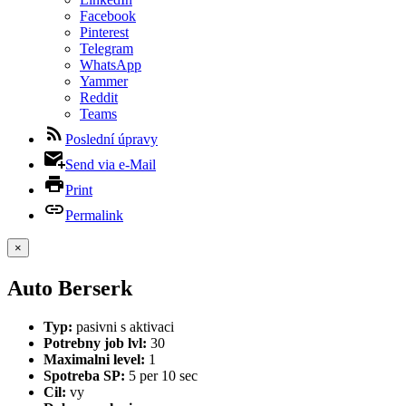
Facebook
Pinterest
Telegram
WhatsApp
Yammer
Reddit
Teams
Poslední úpravy
Send via e-Mail
Print
Permalink
×
Auto Berserk
Typ:
pasivni s aktivaci
Potrebny job lvl:
30
Maximalni level:
1
Spotreba SP:
5 per 10 sec
Cil:
vy