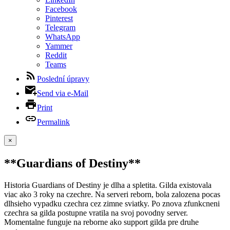
Facebook
Pinterest
Telegram
WhatsApp
Yammer
Reddit
Teams
Poslední úpravy
Send via e-Mail
Print
Permalink
×
**Guardians of Destiny**
Historia Guardians of Destiny je dlha a spletita. Gilda existovala
viac ako 3 roky na czechre. Na serveri reborn, bola zalozena pocas
dlhsieho vypadku czechra cez zimne sviatky. Po znova zfunkcneni
czechra sa gilda postupne vratila na svoj povodny server.
Momentalne funguje na reborne ako support gilda pre druhe