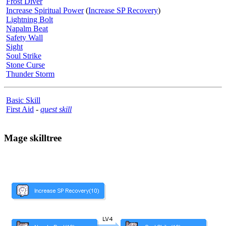
Frost Diver
Increase Spiritual Power
(
Increase SP Recovery
)
Lightning Bolt
Napalm Beat
Safety Wall
Sight
Soul Strike
Stone Curse
Thunder Storm
Basic Skill
First Aid
-
quest skill
Mage skilltree