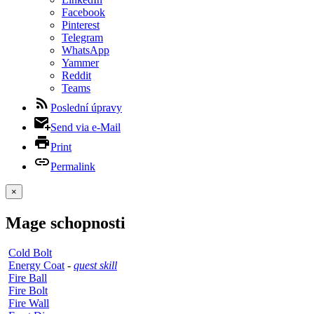
Facebook
Pinterest
Telegram
WhatsApp
Yammer
Reddit
Teams
Poslední úpravy
Send via e-Mail
Print
Permalink
×
Mage schopnosti
Cold Bolt
Energy Coat
-
quest skill
Fire Ball
Fire Bolt
Fire Wall