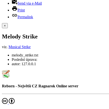
Send via e-Mail
Print
Permalink
×
Melody Strike
viz.
Musical Strike
melody_strike.txt
Poslední úprava:
autor:
127.0.0.1
Reborn - Největší CZ Ragnarok Online server