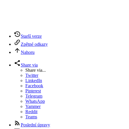
Starší verze
Zpětné odkazy
Nahoru
Share via
Share via...
Twitter
LinkedIn
Facebook
Pinterest
Telegram
WhatsApp
Yammer
Reddit
Teams
Poslední úpravy