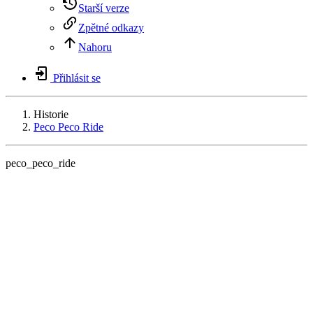
Starší verze
Zpětné odkazy
Nahoru
Přihlásit se
Historie
Peco Peco Ride
peco_peco_ride