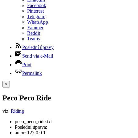
Facebook
Pinterest
Telegram
WhatsApp
Yammer
Reddit
Teams
Poslední úpravy
Send via e-Mail
Print
Permalink
×
Peco Peco Ride
viz.
Riding
peco_peco_ride.txt
Poslední úprava:
autor:
127.0.0.1