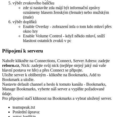
výběr zvukového balíčku
zde si nastavíte zda májí být informační zprávy
oznámeny hlasem ženským (female) nebo mužským
(male)
výběr doplňků
Enable Overlay - zobrazení infa o tom kdo mluví přes
okno hry
Enable Volume Control - když někdo mluví, sníží
hlasitost ostatních zvuků v pc
Připojení k serveru
Nahoře klikněte na Connections, Connect, Server Adress: zadejte
reborn.cz
, Nick: zadejte svůj nick (nejlépe stejný jaký má vaše
hlavní postava ve hře) a přes Connect se připojte.
Uložte server k oblíbeným - klikněte na Bookmarks, Add to
Bookmark a uložte.
Nastavte default channel a heslo k tomuto kanálu - Bookmarks,
Manage Bookmarks, vyberte náš server a vyplňte požadované
údaje.
Pro připojení stačí kliknout na Bookmarks a vybrat uložený server.
teamspeak.txt
Poslední úprava:
autor:
lordikin