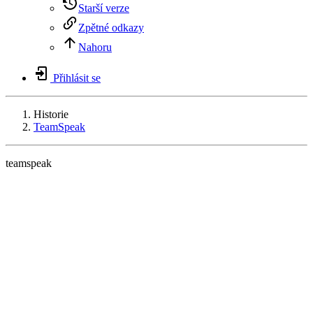
Starší verze
Zpětné odkazy
Nahoru
Přihlásit se
Historie
TeamSpeak
teamspeak