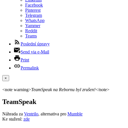
Facebook
Pinterest
Telegram
WhatsApp
Yammer
Reddit
Teams
Poslední úpravy
Send via e-Mail
Print
Permalink
×
<note warning>
TeamSpeak na Rebornu byl zrušen!
</note>
TeamSpeak
Náhrada za
Ventrilo
, alternativa pro
Mumble
Ke stažení:
zde