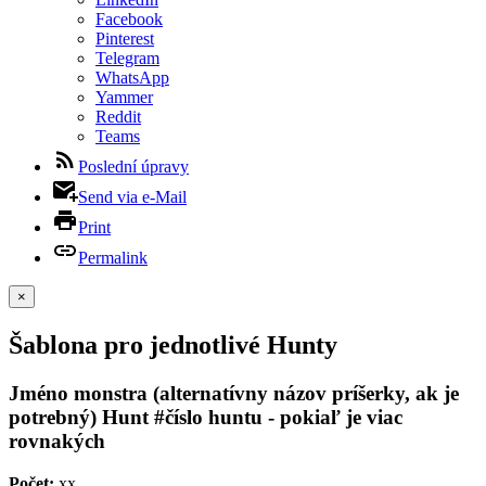
Facebook
Pinterest
Telegram
WhatsApp
Yammer
Reddit
Teams
Poslední úpravy
Send via e-Mail
Print
Permalink
×
Šablona pro jednotlivé Hunty
Jméno monstra (alternatívny názov príšerky, ak je
potrebný) Hunt #číslo huntu - pokiaľ je viac
rovnakých
Počet:
xx