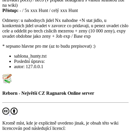
na wiki)
Přístup:
- / 5x xxx Hunt / celý xxx Hunt
Odmeny: u nahodnych jidel Nx nahodne +N stat jidlo, u
konkretnich jidel uvadet v zavorce co pridavaji, u penez uvadet cislo
cele a oddelit po trech cislicih mezerou + zeny (10 000 zeny), expy
uvadet obdobne jako zeny + Job exp / Base exp
* sepsano hlavne pro me (az to budu prepisovat) :)
sablona_hunty.txt
Poslední úprava:
autor:
127.0.0.1
Reborn - Největší CZ Ragnarok Online server
Kromě míst, kde je explicitně uvedeno jinak, je obsah této wiki
licencován pod následující licencí: