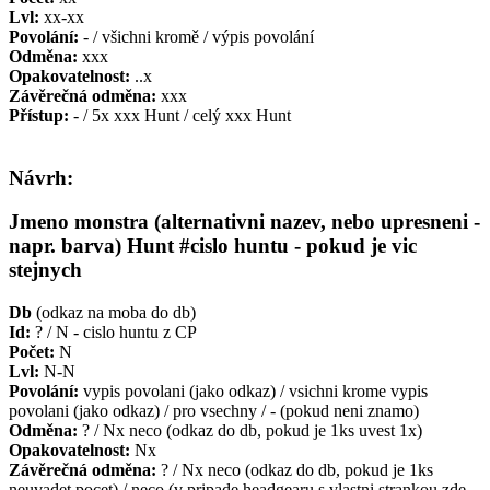
Lvl:
xx-xx
Povolání:
- / všichni kromě / výpis povolání
Odměna:
xxx
Opakovatelnost:
..x
Závěrečná odměna:
xxx
Přístup:
- / 5x xxx Hunt / celý xxx Hunt
Návrh:
Jmeno monstra (alternativni nazev, nebo upresneni -
napr. barva) Hunt #cislo huntu - pokud je vic
stejnych
Db
(odkaz na moba do db)
Id:
? / N - cislo huntu z CP
Počet:
N
Lvl:
N-N
Povolání:
vypis povolani (jako odkaz) / vsichni krome vypis
povolani (jako odkaz) / pro vsechny / - (pokud neni znamo)
Odměna:
? / Nx neco (odkaz do db, pokud je 1ks uvest 1x)
Opakovatelnost:
Nx
Závěrečná odměna:
? / Nx neco (odkaz do db, pokud je 1ks
neuvadet pocet) / neco (v pripade headgearu s vlastni strankou zde